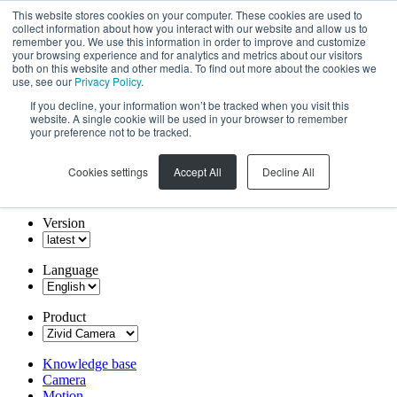
This website stores cookies on your computer. These cookies are used to
collect information about how you interact with our website and allow us to
remember you. We use this information in order to improve and customize
your browsing experience and for analytics and metrics about our visitors
both on this website and other media. To find out more about the cookies we
use, see our
Privacy Policy
.
If you decline, your information won’t be tracked when you visit this
website. A single cookie will be used in your browser to remember
your preference not to be tracked.
Cookies settings
Accept All
Decline All
Version
Language
Product
Knowledge base
Camera
Motion