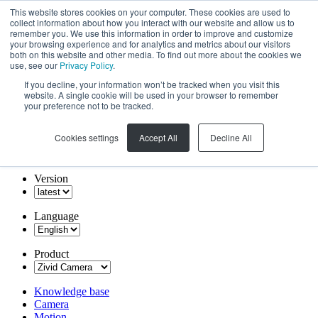
This website stores cookies on your computer. These cookies are used to
collect information about how you interact with our website and allow us to
remember you. We use this information in order to improve and customize
your browsing experience and for analytics and metrics about our visitors
both on this website and other media. To find out more about the cookies we
use, see our
Privacy Policy
.
If you decline, your information won’t be tracked when you visit this
website. A single cookie will be used in your browser to remember
your preference not to be tracked.
Cookies settings
Accept All
Decline All
Version
Language
Product
Knowledge base
Camera
Motion