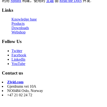
利用
Sphinx
构建，使用的
主题
由
Read the Docs
开发.
Links
Knowledge base
Products
Downloads
Webshop
Follow Us
Twitter
Facebook
LinkedIn
YouTube
Contact us
Zivid.com
Gjerdrums vei 10A
NO0484 Oslo, Norway
+47 21 02 24 72