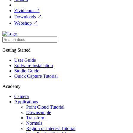
Zivid.com
↗
Downloads
↗
Webshop
↗
Getting Started
User Guide
Software Installation
Studio Guide
Quick Capture Tutorial
Academy
Camera
Applications
Point Cloud Tutorial
Downsample
Transform
Normals
Region of Interest Tutorial