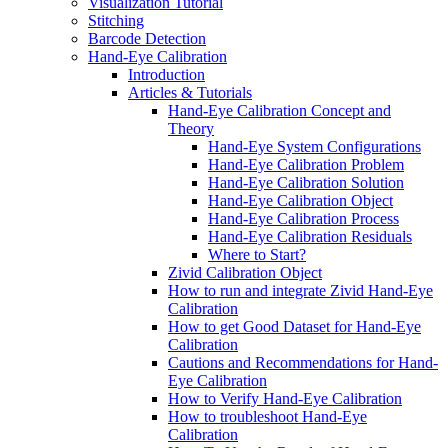
Visualization Tutorial
Stitching
Barcode Detection
Hand-Eye Calibration
Introduction
Articles & Tutorials
Hand-Eye Calibration Concept and
Theory
Hand-Eye System Configurations
Hand-Eye Calibration Problem
Hand-Eye Calibration Solution
Hand-Eye Calibration Object
Hand-Eye Calibration Process
Hand-Eye Calibration Residuals
Where to Start?
Zivid Calibration Object
How to run and integrate Zivid Hand-Eye
Calibration
How to get Good Dataset for Hand-Eye
Calibration
Cautions and Recommendations for Hand-
Eye Calibration
How to Verify Hand-Eye Calibration
How to troubleshoot Hand-Eye
Calibration