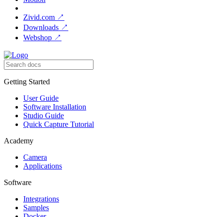
Zivid.com
↗
Downloads
↗
Webshop
↗
Getting Started
User Guide
Software Installation
Studio Guide
Quick Capture Tutorial
Academy
Camera
Applications
Software
Integrations
Samples
Docker