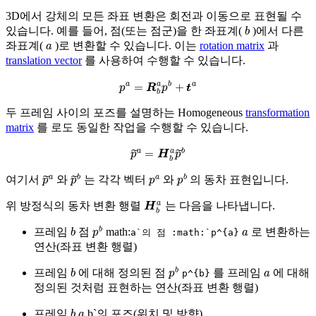
3D에서 강체의 모든 좌표 변환은 회전과 이동으로 표현될 수
b
있습니다. 예를 들어, 점(또는 점군)을 한 좌표계(
)에서 다른
a
좌표계(
)로 변환할 수 있습니다. 이는
rotation matrix
과
translation vector
를 사용하여 수행할 수 있습니다.
p
a
=
R
b
a
p
b
+
t
a
두 프레임 사이의 포즈를 설명하는 Homogeneous
transformation
matrix
를 로도 동일한 작업을 수행할 수 있습니다.
p
~
a
=
H
b
a
p
~
b
p
~
a
p
~
b
p
a
p
b
여기서
와
는 각각 벡터
와
의 동차 표현입니다.
H
b
a
위 방정식의 동차 변환 행렬
는 다음을 나타냅니다.
b
p
b
a
프레임
점
math:
로 변환하는
a`의
점
:math:`p^{a}
연산(좌표 변환 행렬)
b
p
b
a
프레임
에 대해 정의된 점
를 프레임
에 대해
p^{b}
정의된 것처럼 표현하는 연산(좌표 변환 행렬)
b
a
프레임
b`의 포즈(위치 및 방향)