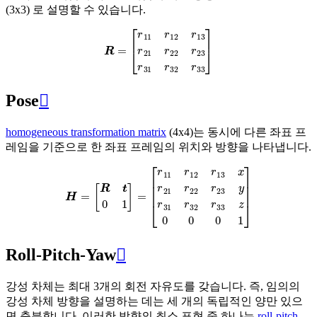
(3x3) 로 설명할 수 있습니다.
R
=
[
r
11
r
12
r
13
r
21
r
22
r
23
r
31
r
32
r
33
]
Pose

homogeneous transformation matrix
(4x4)는 동시에 다른 좌표 프
레임을 기준으로 한 좌표 프레임의 위치와 방향을 나타냅니다.
H
=
[
R
t
0
1
]
=
[
r
11
r
12
r
13
x
r
21
r
22
r
23
y
r
31
r
32
r
33
z
0
0
0
1
]
Roll-Pitch-Yaw

강성 차체는 최대 3개의 회전 자유도를 갖습니다. 즉, 임의의
강성 차체 방향을 설명하는 데는 세 개의 독립적인 양만 있으
면 충분합니다. 이러한 방향의 최소 표현 중 하나는
roll-pitch-