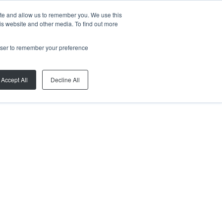
ite and allow us to remember you. We use this
is website and other media. To find out more
rowser to remember your preference
Accept All
Decline All