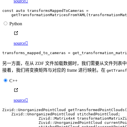
source

const
auto
transformsMappedToCameras
=
getTransformationMatricesFromYAML
(
transformationMat
Python
source

transforms_mapped_to_cameras
=
get_transformation_matri
另一方面，在从 ZDF 文件加载数据时，我们需要从文件列表中找
接着，我们将变换矩阵与对应的 frame 进行映射。在
getTransf
C++
source

Zivid
::
UnorganizedPointCloud
getTransformedPointClouds
(
Zivid
::
UnorganizedPointCloud
stitchedPointCloud
;
Zivid
::
Matrix4x4
transformationMatrixZi
Zivid
::
UnorganizedPointCloud
currentPoi
stitchedPointCloud
.
extend
(
currentPointC