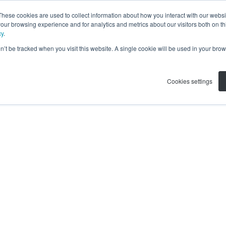
These cookies are used to collect information about how you interact with our webs
our browsing experience and for analytics and metrics about our visitors both on th
cy
.
on’t be tracked when you visit this website. A single cookie will be used in your b
Cookies settings