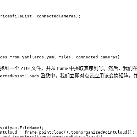
ricesfileList
,
connectedCameras
);
ces_from_yaml
(
args
.
yaml_files
,
connected_cameras
)
到一个 ZDF 文件，并从 frame 中提取其序列号。然后，我
函数中，我们立即对点云应用该变换矩阵，
ormedPointClouds
vid
(
yamlFileName
);
ntCloud
=
frame
.
pointCloud
().
toUnorganizedPointCloud
();
loud
.
transform
(
transformationMatrixZivid
));