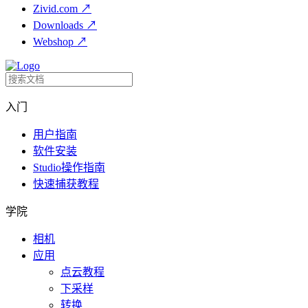
Zivid.com
↗
Downloads
↗
Webshop
↗
入门
用户指南
软件安装
Studio操作指南
快速捕获教程
学院
相机
应用
点云教程
下采样
转换