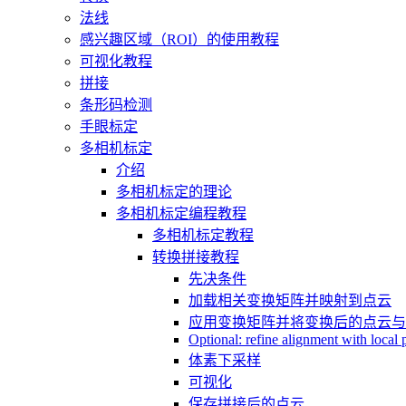
法线
感兴趣区域（ROI）的使用教程
可视化教程
拼接
条形码检测
手眼标定
多相机标定
介绍
多相机标定的理论
多相机标定编程教程
多相机标定教程
转换拼接教程
先决条件
加载相关变换矩阵并映射到点云
应用变换矩阵并将变换后的点云
Optional: refine alignment with local p
体素下采样
可视化
保存拼接后的点云