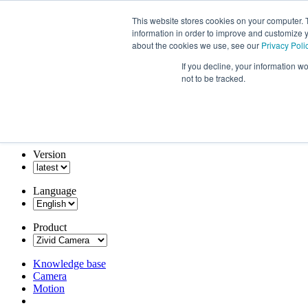
This website stores cookies on your computer. 
information in order to improve and customize y
about the cookies we use, see our
Privacy Poli
If you decline, your information w
not to be tracked.
Version
Language
Product
Knowledge base
Camera
Motion