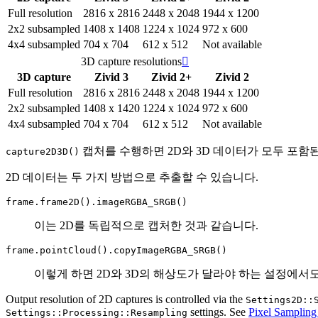
Full resolution
2816 x 2816
2448 x 2048
1944 x 1200
2x2 subsampled
1408 x 1408
1224 x 1024
972 x 600
4x4 subsampled
704 x 704
612 x 512
Not available
3D capture resolutions

3D capture
Zivid 3
Zivid 2+
Zivid 2
Full resolution
2816 x 2816
2448 x 2048
1944 x 1200
2x2 subsampled
1408 x 1420
1224 x 1024
972 x 600
4x4 subsampled
704 x 704
612 x 512
Not available
캡처를 수행하면 2D와 3D 데이터가 모두 포함
capture2D3D()
2D 데이터는 두 가지 방법으로 추출할 수 있습니다.
frame.frame2D().imageRGBA_SRGB()
이는 2D를 독립적으로 캡처한 것과 같습니다.
frame.pointCloud().copyImageRGBA_SRGB()
이렇게 하면 2D와 3D의 해상도가 달라야 하는 설정에서도 
Output resolution of 2D captures is controlled via the
Settings2D::
settings. See
Pixel Sampling
Settings::Processing::Resampling