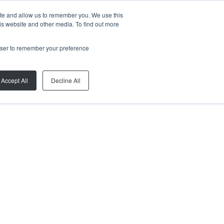
ite and allow us to remember you. We use this
is website and other media. To find out more
rowser to remember your preference
Accept All
Decline All