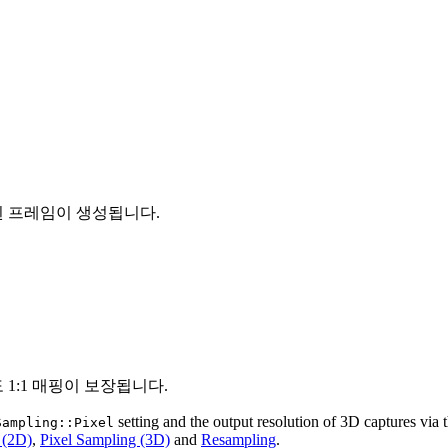
된 프레임이 생성됩니다.
1:1 매핑이 보장됩니다.
setting and the output resolution of 3D captures via
Sampling::Pixel
 (2D)
,
Pixel Sampling (3D)
and
Resampling
.