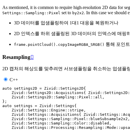
As mentioned, it is common to require high-resolution 2D data for s
set to
. In this case we should e
Settings::Sampling::Pixel
by2x2
3D 데이터를 업샘플링하여 1대1 대응을 복원하거나
2D 인덱스를 하위 샘플링된 3D 데이터의 인덱스에 매핑
통해 포인트
frame.pointCloud().copyImageRGBA_SRGB()
Resampling

2D 캡처의 해상도를 맞추려면 서브샘플링을 취소하는 업샘플링
C++
auto
settings2D
=
Zivid
::
Settings2D
{
Zivid
::
Settings2D
::
Acquisitions
{
Zivid
::
Settings2D
:
Zivid
::
Settings2D
::
Sampling
::
Pixel
::
all
,
};
auto
settings
=
Zivid
::
Settings
{
Zivid
::
Settings
::
Engine
::
stripe
,
Zivid
::
Settings
::
Acquisitions
{
Zivid
::
Settings
::
Acq
Zivid
::
Settings
::
Sampling
::
Pixel
::
blueSubsample2x2
,
Zivid
::
Settings
::
Sampling
::
Color
::
disabled
,
Zivid
::
Settings
::
Processing
::
Resampling
::
Mode
::
upsa