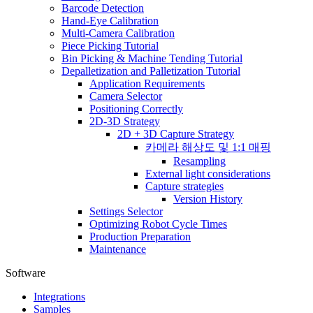
Barcode Detection
Hand-Eye Calibration
Multi-Camera Calibration
Piece Picking Tutorial
Bin Picking & Machine Tending Tutorial
Depalletization and Palletization Tutorial
Application Requirements
Camera Selector
Positioning Correctly
2D-3D Strategy
2D + 3D Capture Strategy
카메라 해상도 및 1:1 매핑
Resampling
External light considerations
Capture strategies
Version History
Settings Selector
Optimizing Robot Cycle Times
Production Preparation
Maintenance
Software
Integrations
Samples