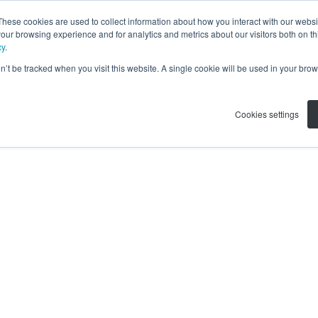
These cookies are used to collect information about how you interact with our webs
our browsing experience and for analytics and metrics about our visitors both on th
cy
.
on’t be tracked when you visit this website. A single cookie will be used in your b
Cookies settings