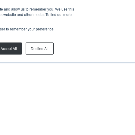
ite and allow us to remember you. We use this
is website and other media. To find out more
rowser to remember your preference
Accept All
Decline All