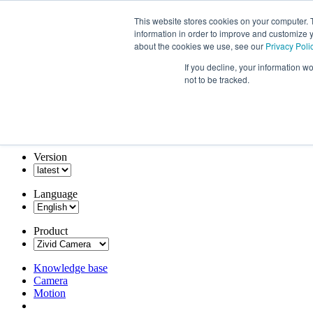
This website stores cookies on your computer. 
information in order to improve and customize y
about the cookies we use, see our
Privacy Poli
If you decline, your information w
not to be tracked.
Version
Language
Product
Knowledge base
Camera
Motion