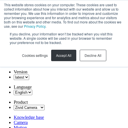
This website stores cookies on your computer. These cookies are used to
collect information about how you interact with our website and allow us to
remember you. We use this information in order to improve and customize
your browsing experience and for analytics and metrics about our visitors
both on this website and other media. To find out more about the cookies we
use, see our
Privacy Policy
.
If you decline, your information won’t be tracked when you visit this
website. A single cookie will be used in your browser to remember
your preference not to be tracked.
Cookies settings
Accept All
Decline All
Version
Language
Product
Knowledge base
Camera
Motion