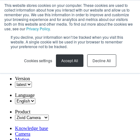
This website stores cookies on your computer. These cookies are used to
collect information about how you interact with our website and allow us to
remember you. We use this information in order to improve and customize
your browsing experience and for analytics and metrics about our visitors
both on this website and other media. To find out more about the cookies we
use, see our
Privacy Policy
.
If you decline, your information won’t be tracked when you visit this
website. A single cookie will be used in your browser to remember
your preference not to be tracked.
Cookies settings
Accept All
Decline All
Version
Language
Product
Knowledge base
Camera
Motion