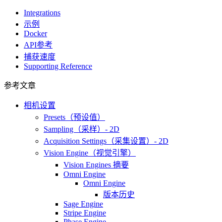
Integrations
示例
Docker
API参考
捕获速度
Supporting Reference
参考文章
相机设置
Presets（预设值）
Sampling（采样）- 2D
Acquisition Settings（采集设置）- 2D
Vision Engine（视觉引擎）
Vision Engines 摘要
Omni Engine
Omni Engine
版本历史
Sage Engine
Stripe Engine
Phase Engine