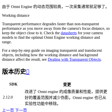
由于 Omni Engine 的动态范围较高，一次采集通常就足够了。
Working distance
Transparent performance degrades faster than non-transparent
performance as you move away from the camera's focus distance, so
keep the object close to it. Check the
datasheets
for your camera
models to find the optimal Omni Engine working distance and
range.
For a step-by-step guide on imaging transparent and translucent
objects, including how the working distance and background
distance affect the result, see
Dealing with Transparent Objects
.
版本历史

SDK
变更
改进了 Omni engine 的成像质量和性能，提供更
2.12.0
好的覆盖范围并减少伪影。Omni engine 也已从
实验性功能中移除。
上一页
下一页