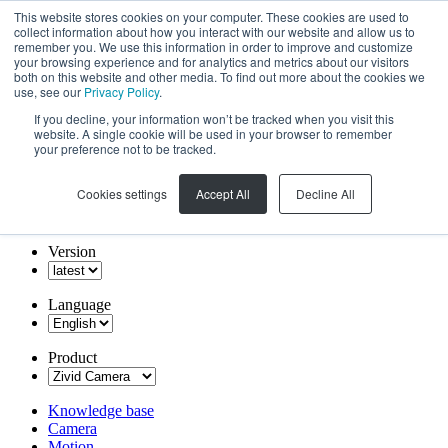
This website stores cookies on your computer. These cookies are used to
collect information about how you interact with our website and allow us to
remember you. We use this information in order to improve and customize
your browsing experience and for analytics and metrics about our visitors
both on this website and other media. To find out more about the cookies we
use, see our
Privacy Policy
.
If you decline, your information won’t be tracked when you visit this
website. A single cookie will be used in your browser to remember
your preference not to be tracked.
Cookies settings
Accept All
Decline All
Version
Language
Product
Knowledge base
Camera
Motion