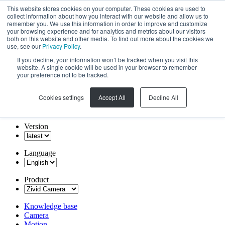
This website stores cookies on your computer. These cookies are used to
collect information about how you interact with our website and allow us to
remember you. We use this information in order to improve and customize
your browsing experience and for analytics and metrics about our visitors
both on this website and other media. To find out more about the cookies we
use, see our
Privacy Policy
.
If you decline, your information won’t be tracked when you visit this
website. A single cookie will be used in your browser to remember
your preference not to be tracked.
Cookies settings
Accept All
Decline All
Version
Language
Product
Knowledge base
Camera
Motion