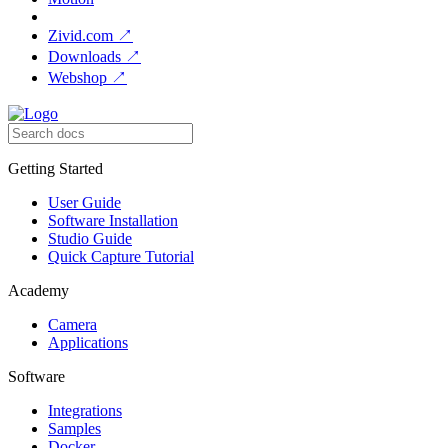
Zivid.com
↗
Downloads
↗
Webshop
↗
Getting Started
User Guide
Software Installation
Studio Guide
Quick Capture Tutorial
Academy
Camera
Applications
Software
Integrations
Samples
Docker