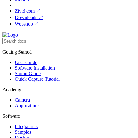
Zivid.com
↗
Downloads
↗
Webshop
↗
Getting Started
User Guide
Software Installation
Studio Guide
Quick Capture Tutorial
Academy
Camera
Applications
Software
Integrations
Samples
Docker