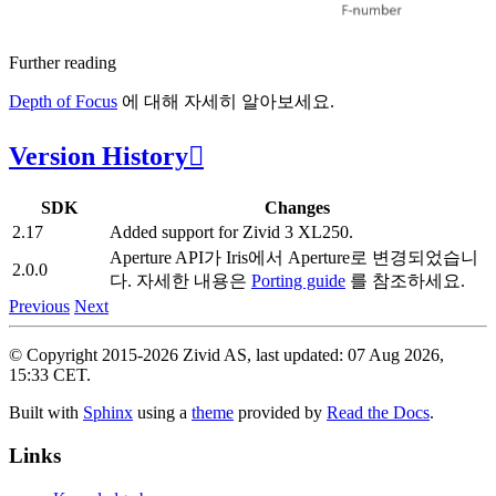
Further reading
Depth of Focus
에 대해 자세히 알아보세요.
Version History

SDK
Changes
2.17
Added support for Zivid 3 XL250.
Aperture API가 Iris에서 Aperture로 변경되었습니
2.0.0
다. 자세한 내용은
Porting guide
를 참조하세요.
Previous
Next
© Copyright 2015-2026 Zivid AS, last updated: 07 Aug 2026,
15:33 CET.
Built with
Sphinx
using a
theme
provided by
Read the Docs
.
Links