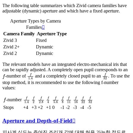
The following table summarizes which Zivid camera families have
adjustable (dynamic) aperture and which have a fixed aperture.
Aperture Types by Camera
Families

Camera Family
Aperture Type
Zivid 3
Fixed
Zivid 2+
Dynamic
Zivid 2
Dynamic
The relevant models have an integrated electro-mechanical iris that
can be rapidly adjusted. A completely open pupil corresponds to an
f
f
1.4
f
32
-number of
and a completely closed pupil to an
. To use the
stop method, it is recommended to use the following f-number
values:
f
f
1.4
f
2
f
2.8
f
4
f
5.6
f
8
f
11
f
16
f
22
f
32
-number
Stops
+4
+3
+2
+1
0
-1
-2
-3
-4
-5
Aperture and Depth-of-Field

피사계 심도는 주어진 조리개 값에 대해 허용 가능한 정도로