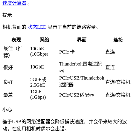
速度计算器
。
提示
相机背面的
状态LED
显示了当前的链路容量。
表现
网络
界面
连接
最佳（推
10GbE
PCIe 卡
直连
(10Gbps)
荐）
Thunderbolt雷电适配
10GbE
很好
直连
器
PCIe/USB/Thunderbolt
5GbE或
良好
直连/交换机
适配器
2.5GbE
1GbE
最差
PCIe/USB适配器
直连/交换机
(1Gbps)
小心
基于USB的网络适配器会降低捕获速度，并会带来较大的波
动，在使用相机时偶尔会出错。