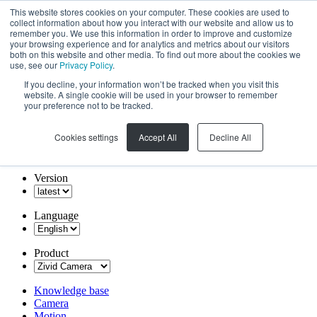
This website stores cookies on your computer. These cookies are used to
collect information about how you interact with our website and allow us to
remember you. We use this information in order to improve and customize
your browsing experience and for analytics and metrics about our visitors
both on this website and other media. To find out more about the cookies we
use, see our
Privacy Policy
.
If you decline, your information won’t be tracked when you visit this
website. A single cookie will be used in your browser to remember
your preference not to be tracked.
Cookies settings
Accept All
Decline All
Version
Language
Product
Knowledge base
Camera
Motion