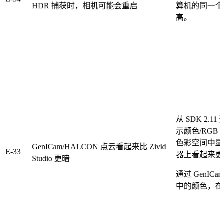
HDR 捕获时，相机可能会重启
算机的同一
高。
从 SDK 2.
示颜色/RGB
色彩空间中
GenICam/HALCON 点云看起来比 Zivid
E-33
器上看起来
Studio 更暗
通过 GenI
中的颜色，