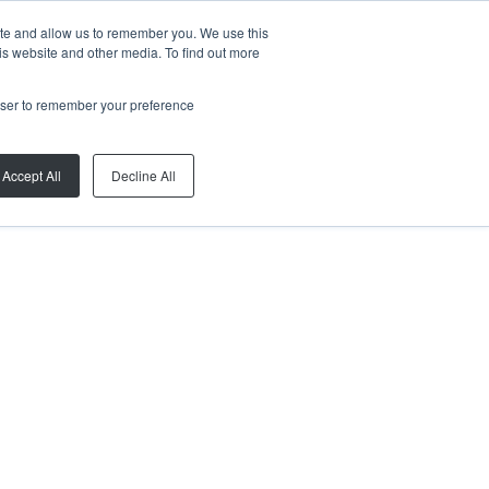
ite and allow us to remember you. We use this
is website and other media. To find out more
rowser to remember your preference
Accept All
Decline All