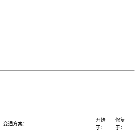
开始
修复
变通方案：
于：
于：