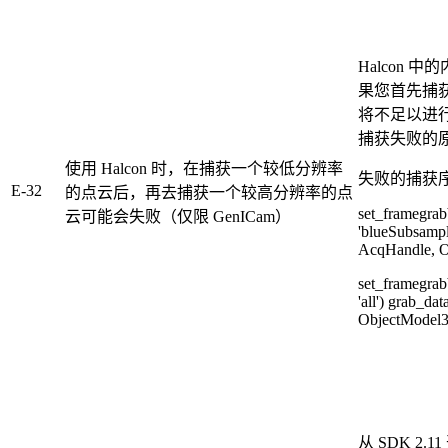
Halcon
果您首先捕
将不足以进
捕获失败的
使用 Halcon 时，在捕获一个较低分辨率
失败的捕获
E-32
的点云后，再去捕获一个较高分辨率的点
set_framegrab
云可能会失败（仅限 GenICam）
'blueSubsampl
AcqHandle, 
set_framegrab
'all') grab_d
ObjectModel
从 SDK 2.