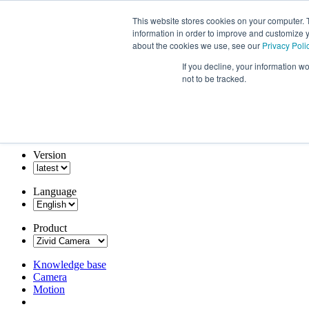
This website stores cookies on your computer. 
information in order to improve and customize y
about the cookies we use, see our
Privacy Poli
If you decline, your information w
not to be tracked.
Version
Language
Product
Knowledge base
Camera
Motion