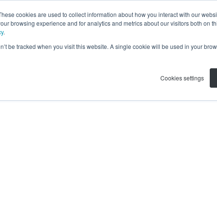
These cookies are used to collect information about how you interact with our webs
our browsing experience and for analytics and metrics about our visitors both on th
cy
.
on’t be tracked when you visit this website. A single cookie will be used in your b
Cookies settings