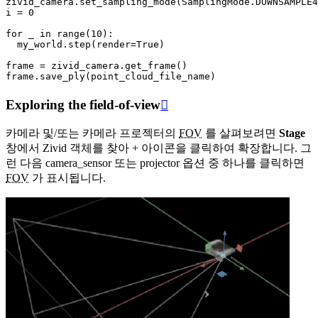
zivid_camera
.
set_sampling_mode
(
SamplingMode
.
DOWNSAMPLE4
i
=
0
for
_
in
range
(
10
):
my_world
.
step
(
render
=
True
)
frame
=
zivid_camera
.
get_frame
()
frame
.
save_ply
(
point_cloud_file_name
)
Exploring the field-of-view

카메라 및/또는 카메라 프로젝터의
FOV
를 살펴보려면
Stage
창에서 Zivid 객체를 찾아
+
아이콘을 클릭하여 확장합니다. 그
런 다음
camera_sensor
또는
projector
옵션 중 하나를 클릭하면
FOV
가 표시됩니다.