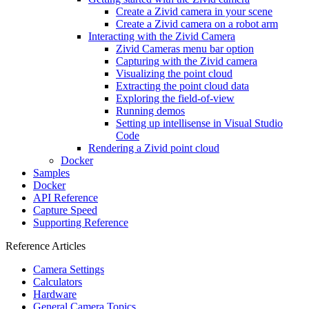
Create a Zivid camera in your scene
Create a Zivid camera on a robot arm
Interacting with the Zivid Camera
Zivid Cameras menu bar option
Capturing with the Zivid camera
Visualizing the point cloud
Extracting the point cloud data
Exploring the field-of-view
Running demos
Setting up intellisense in Visual Studio
Code
Rendering a Zivid point cloud
Docker
Samples
Docker
API Reference
Capture Speed
Supporting Reference
Reference Articles
Camera Settings
Calculators
Hardware
General Camera Topics