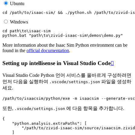
Ubuntu
cd
/path/to/isaac-sim/
&&
./python.sh
Windows
cd
 path\to\isaac-sim

python.bat 
"path\to\zivid-isaac-sim\demos\demo.py"
More information about the Isaac Sim Python environment can be
found in the
official documentation
.
Setting up intellisense in Visual Studio Code

Visual Studio Code Python 언어 서비스를 올바르게 구성하려면
먼저 다음을 실행하여
파일을 생성하
.vscode/settings.json
세요.
또한,
에 다음 항목을 추가합니다.
.vscode/settings.json
{
"python.analysis.extraPaths"
:
[
"/path/to/zivid-isaac-sim/source/isaacsim.zivid
]