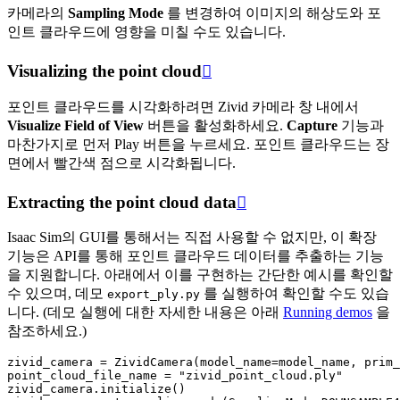
카메라의
Sampling Mode
를 변경하여 이미지의 해상도와 포
인트 클라우드에 영향을 미칠 수도 있습니다.
Visualizing the point cloud

포인트 클라우드를 시각화하려면 Zivid 카메라 창 내에서
Visualize Field of View
버튼을 활성화하세요.
Capture
기능과
마찬가지로 먼저
Play
버튼을 누르세요. 포인트 클라우드는 장
면에서 빨간색 점으로 시각화됩니다.
Extracting the point cloud data

Isaac Sim의 GUI를 통해서는 직접 사용할 수 없지만, 이 확장
기능은 API를 통해 포인트 클라우드 데이터를 추출하는 기능
을 지원합니다. 아래에서 이를 구현하는 간단한 예시를 확인할
수 있으며, 데모
를 실행하여 확인할 수도 있습
export_ply.py
니다. (데모 실행에 대한 자세한 내용은 아래
Running demos
을
참조하세요.)
zivid_camera
=
ZividCamera
(
model_name
=
model_name
,
prim_
point_cloud_file_name
=
"zivid_point_cloud.ply"
zivid_camera
.
initialize
()