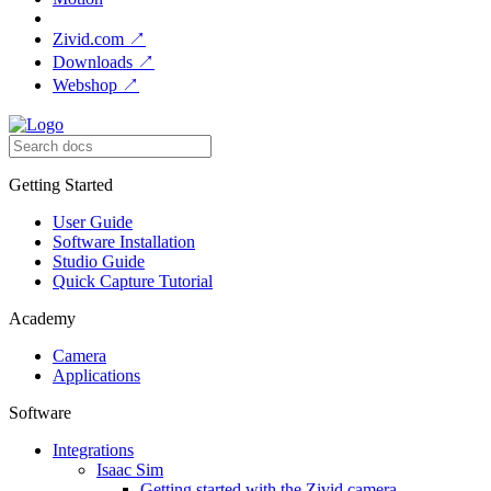
Zivid.com
↗
Downloads
↗
Webshop
↗
Getting Started
User Guide
Software Installation
Studio Guide
Quick Capture Tutorial
Academy
Camera
Applications
Software
Integrations
Isaac Sim
Getting started with the Zivid camera