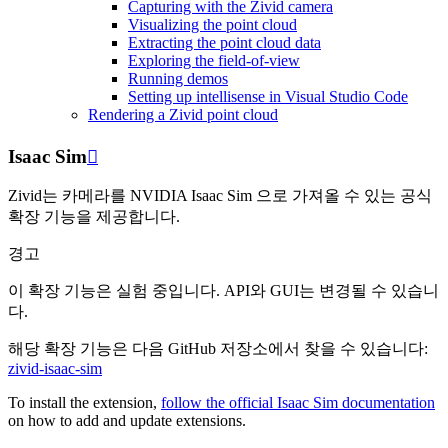
Capturing with the Zivid camera
Visualizing the point cloud
Extracting the point cloud data
Exploring the field-of-view
Running demos
Setting up intellisense in Visual Studio Code
Rendering a Zivid point cloud
Isaac Sim

Zivid는 카메라를 NVIDIA Isaac Sim 으로 가져올 수 있는 공식
확장 기능을 제공합니다.
경고
이 확장 기능은 실험 중입니다. API와 GUI는 변경될 수 있습니
다.
해당 확장 기능은 다음 GitHub 저장소에서 찾을 수 있습니다:
zivid-isaac-sim
To install the extension,
follow the official Isaac Sim documentation
on how to add and update extensions.